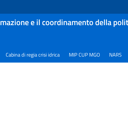
mazione e il coordinamento della polit
Cabina di regia crisi idrica
MIP CUP MGO
NARS
tizie dal Dipartimento