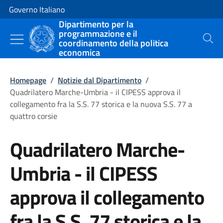
Vai al contenuto
Vai alla navigazione del sito
Governo Italiano
Dipartimento per la
programmazione e il
coordinamento della politica
Cerca
economica
Homepage
/
Notizie dal Dipartimento
/
Quadrilatero Marche-Umbria - il CIPESS approva il
collegamento fra la S.S. 77 storica e la nuova S.S. 77 a
quattro corsie
Quadrilatero Marche-
Umbria - il CIPESS
approva il collegamento
fra la S.S. 77 storica e la