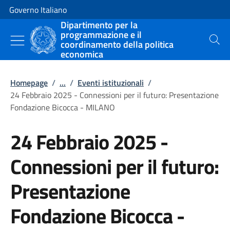
Vai al contenuto
Vai alla navigazione del sito
Governo Italiano
Dipartimento per la
programmazione e il
coordinamento della politica
Cerca
economica
Homepage
/
...
/
Eventi istituzionali
/
24 Febbraio 2025 - Connessioni per il futuro: Presentazione
Fondazione Bicocca - MILANO
24 Febbraio 2025 -
Connessioni per il futuro:
Presentazione
Fondazione Bicocca -