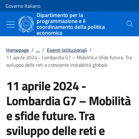
Vai al contenuto
Vai alla navigazione del sito
Governo Italiano
Dipartimento per la
programmazione e il
coordinamento della politica
Cerca
economica
Homepage
/
...
/
Eventi istituzionali
/
11 aprile 2024 - Lombardia G7 – Mobilità e sfide future. Tra
sviluppo delle reti e crescente instabilità globale
11 aprile 2024 -
Lombardia G7 – Mobilità
e sfide future. Tra
sviluppo delle reti e