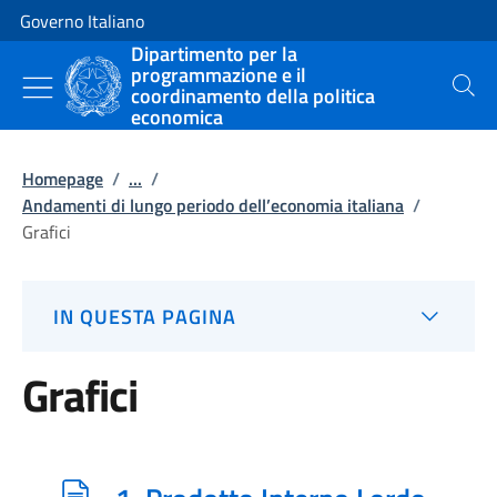
Vai al contenuto
Vai alla navigazione del sito
Governo Italiano
Dipartimento per la
programmazione e il
coordinamento della politica
Cerca
economica
Homepage
/
...
/
Andamenti di lungo periodo dell’economia italiana
/
Grafici
IN QUESTA PAGINA
Grafici