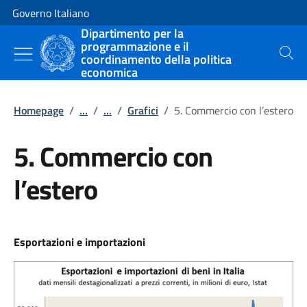
Vai al contenuto
Vai alla navigazione del sito
Governo Italiano
Dipartimento per la
programmazione e il
coordinamento della politica
Cerca
economica
Homepage
/
...
/
...
/
Grafici
/
5. Commercio con l’estero
5. Commercio con
l’estero
Esportazioni e importazioni