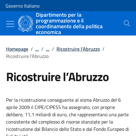
Vai al contenuto
Vai alla navigazione del sito
Governo Italiano
Dipartimento per la
programmazione e il
coordinamento della politica
Cerca
economica
Homepage
/
...
/
...
/
Ricostruire l’Abruzzo
/
Ricostruire l’Abruzzo
Ricostruire l’Abruzzo
Per la ricostruzione conseguente al sisma Abruzzo del 6
aprile 2009 il CIPE/CIPESS ha assegnato, con proprie
delibere, 11,1 miliardi di euro, che rappresentano una parte
consistente del complesso di risorse stanziate per la
ricostruzione dal Bilancio dello Stato e dal Fondo Europeo di