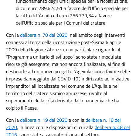
funzionamento degli Uffici speciali per la ricostruzione,
di cui euro 289.624,51 a favore dell’Ufficio speciale per
la città di L’Aquila ed euro 256.779,34 a favore
dell’Ufficio speciale per i Comuni del cratere.
Con la
delibera n. 70 del 2020
, nell’ambito degli interventi
connessi al tema della ricostruzione post-Sisma 6 aprile
2009 della Regione Abruzzo, con particolare riguardo al
“Programma unitario di sviluppo”, sono state rimodulate
risorse già assegnate, ma non ancora finalizzate, al fine di
destinarle ad un nuovo progetto “Agevolazioni a favore delle
imprese danneggiate dal COVID-19”, indirizzato ad iniziative
imprenditoriali localizzate nel comune de L’Aquila e nel
territorio del cratere sismico abruzzese, rivolte al
superamento della crisi derivata dalla pandemia che ha
colpito il Paese.
Con la
delibera n. 19 del 2020
e con la
delibera n. 18 del
2020
, in linea con le disposizioni di cui alla
delibera n. 48 del
2016
, sono state assegnate risorse al settore