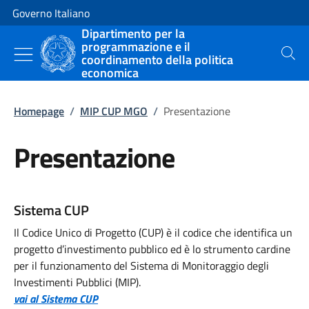
Vai al contenuto
Vai alla navigazione del sito
Governo Italiano
Dipartimento per la
programmazione e il
coordinamento della politica
Cerca
economica
Homepage
/
MIP CUP MGO
/
Presentazione
Presentazione
Sistema CUP
Il Codice Unico di Progetto (CUP) è il codice che identifica un
progetto d’investimento pubblico ed è lo strumento cardine
per il funzionamento del Sistema di Monitoraggio degli
Investimenti Pubblici (MIP).
vai al Sistema CUP