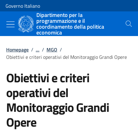
Vai al contenuto
Vai alla navigazione del sito
Governo Italiano
Dipartimento per la
programmazione e il
coordinamento della politica
Cerca
economica
Homepage
/
...
/
MGO
/
Obiettivi e criteri operativi del Monitoraggio Grandi Opere
Obiettivi e criteri
operativi del
Monitoraggio Grandi
Opere