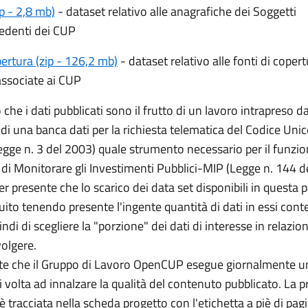
ip - 2,8 mb)
- dataset relativo alle anagrafiche dei Soggetti
hiedenti dei CUP
pertura (zip - 126,2 mb)
- dataset relativo alle fonti di coper
associate ai CUP
 che i dati pubblicati sono il frutto di un lavoro intrapreso 
e di una banca dati per la richiesta telematica del Codice Unic
egge n. 3 del 2003) quale strumento necessario per il funz
 di Monitorare gli Investimenti Pubblici-MIP (Legge n. 144 d
r presente che lo scarico dei data set disponibili in questa 
ito tenendo presente l'ingente quantità di dati in essi conte
indi di scegliere la "porzione" dei dati di interesse in relazion
volgere.
nte che il Gruppo di Lavoro OpenCUP esegue giornalmente un'
i volta ad innalzare la qualità del contenuto pubblicato. La 
à è tracciata nella scheda progetto con l'etichetta a piè di pag