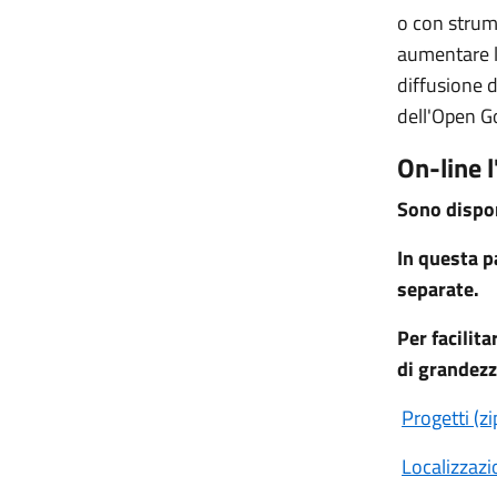
o con strume
aumentare 
diffusione d
dell'Open 
On-line 
Sono dispon
In questa p
separate.
Per facilit
di grandezz
Progetti (zi
Localizzazi