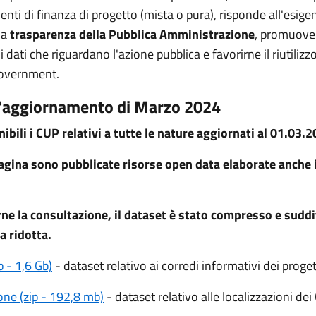
nti di finanza di progetto (mista o pura), risponde all'esige
la
trasparenza della Pubblica Amministrazione
, promuover
i dati che riguardano l'azione pubblica e favorirne il riutilizzo
Government.
l'aggiornamento di Marzo 2024
ibili i CUP relativi a tutte le nature aggiornati al 01.03.2
agina sono pubblicate risorse open data elaborate anche i
arne la consultazione, il dataset è stato compresso e suddiv
a ridotta.
p - 1,6 Gb)
- dataset relativo ai corredi informativi dei proget
one (zip - 192,8 mb)
- dataset relativo alle localizzazioni de