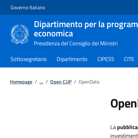
Vai al contenuto
Vai alla navigazione del sito
Governo Italiano
Dipartimento per la program
economica
Presidenza del Consiglio dei Ministri
Sottosegretario
Dipartimento
CIPESS
CITE
Homepage
/
...
/
Open CUP
/
OpenData
Open
La
pubblica
investimento