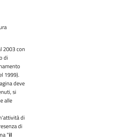
tura
dal 2003 con
o di
ionamento
el 1999).
pagina deve
nuti, si
e alle
attività di
presenza di
ina "
il