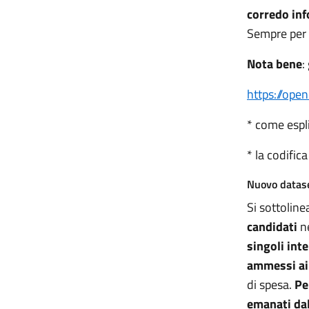
corredo inf
Sempre per g
Nota bene
:
https://ope
* come esplic
* la codifica
Nuovo datas
Si sottoline
candidati
ne
singoli int
ammessi ai 
di spesa.
Pe
emanati dal