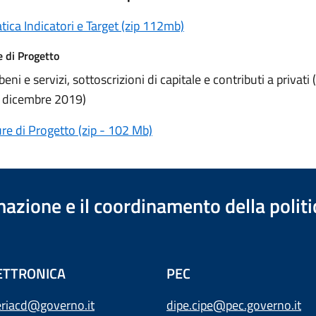
ica Indicatori e Target (zip 112mb)
 di Progetto
eni e servizi, sottoscrizioni di capitale e contributi a privati 
a dicembre 2019)
e di Progetto (zip - 102 Mb)
azione e il coordinamento della polit
ETTRONICA
PEC
eriacd@governo.it
dipe.cipe@pec.governo.it