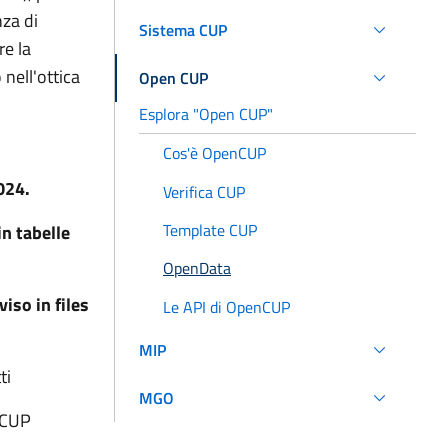
nza di
Sistema CUP
e la
 nell'ottica
Open CUP
Esplora "Open CUP"
Cos'è OpenCUP
024.
Verifica CUP
Template CUP
n tabelle
OpenData
iso in files
Le API di OpenCUP
MIP
ti
MGO
i CUP