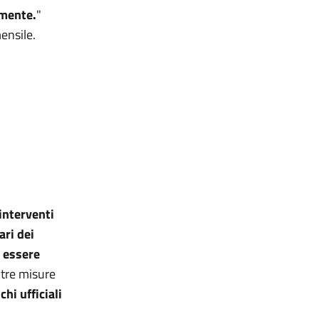
lmente.
"
ensile.
interventi
ari dei
 essere
ltre misure
hi ufficiali