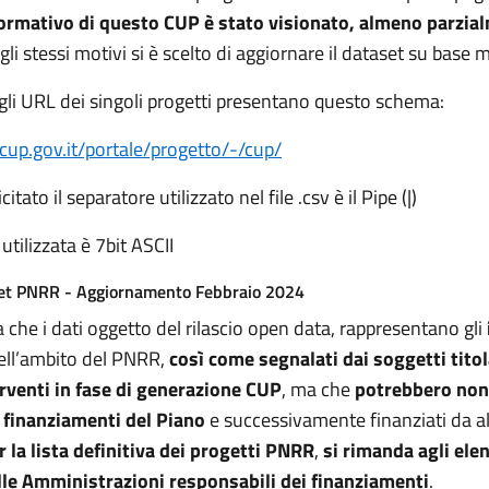
ormativo di questo CUP è stato visionato, almeno parzia
li stessi motivi si è scelto di aggiornare il dataset su base m
 gli URL dei singoli progetti presentano questo schema:
ncup.gov.it/portale/progetto/-/cup/
itato il separatore utilizzato nel file .csv è il Pipe (|)
 utilizzata è 7bit ASCII
et PNRR - Aggiornamento Febbraio 2024
a che i dati oggetto del rilascio open data, rappresentano gli
ll’ambito del PNRR,
così come segnalati dai soggetti titol
erventi in fase di generazione CUP
, ma che
potrebbero non
finanziamenti del Piano
e successivamente finanziati da a
r la lista definitiva dei progetti PNRR
,
si rimanda agli elenc
le Amministrazioni responsabili dei finanziamenti
.