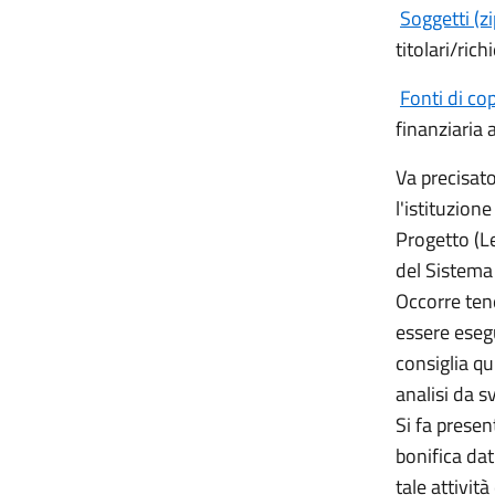
Soggetti (z
titolari/ric
Fonti di co
finanziaria 
Va precisato
l'istituzion
Progetto (L
del Sistema
Occorre tene
essere esegu
consiglia qu
analisi da s
Si fa prese
bonifica dat
tale attivit