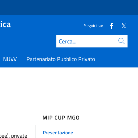
ica
Seguici su:
Cerca
NUVV
Partenariato Pubblico Privato
MIP CUP MGO
Presentazione
ee), private