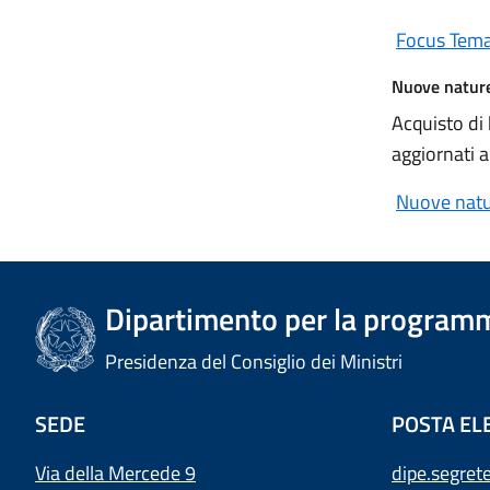
Focus Temat
Nuove nature
Acquisto di b
aggiornati 
Nuove natur
Dipartimento per la programm
Presidenza del Consiglio dei Ministri
SEDE
POSTA EL
Via della Mercede 9
dipe.segret