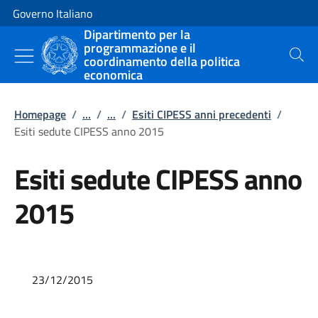
Vai al contenuto
Vai alla navigazione del sito
Governo Italiano
Dipartimento per la
programmazione e il
coordinamento della politica
Cerca
economica
Homepage
/
...
/
...
/
Esiti CIPESS anni precedenti
/
Esiti sedute CIPESS anno 2015
Esiti sedute CIPESS anno
2015
23/12/2015