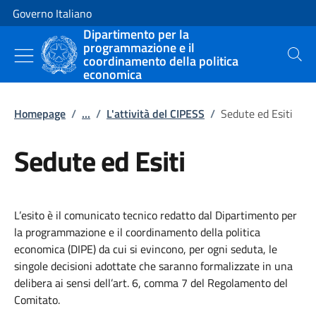
Vai al contenuto
Vai alla navigazione del sito
Governo Italiano
Dipartimento per la
programmazione e il
coordinamento della politica
Cerca
economica
Homepage
/
...
/
L'attività del CIPESS
/
Sedute ed Esiti
Sedute ed Esiti
L’esito è il comunicato tecnico redatto dal Dipartimento per
la programmazione e il coordinamento della politica
economica (DIPE) da cui si evincono, per ogni seduta, le
singole decisioni adottate che saranno formalizzate in una
delibera ai sensi dell’art. 6, comma 7 del Regolamento del
Comitato.