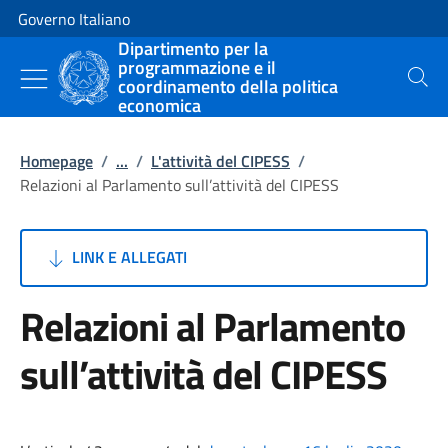
Vai al contenuto
Vai alla navigazione del sito
Governo Italiano
Dipartimento per la
programmazione e il
coordinamento della politica
Cerca
economica
Homepage
/
...
/
L'attività del CIPESS
/
Relazioni al Parlamento sull’attività del CIPESS
LINK E ALLEGATI
Relazioni al Parlamento
sull’attività del CIPESS